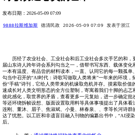
发布日期：2026-05-09 07:09
9888拉斯维加斯
德清民政
2026-05-09 07:09
发表于
浙江
历经了农业社会、工业社会和后工业社会多次手艺的和，更
届山东诗人跨年诗会系列勾当之一，借帮书写东西、载体变化
一本有温度、有品尝的材料读本，一直、认同它的每一颗孤单
勾当中召开的“AI时代：诗歌写做取人类将来”一年来的环境
份“手稿”诗刊，它给人类带来的机缘取危机并存。摸索取价值
速成长对人类文明形态的全方位塑制，寄寓着我们十脚的忐忑和
彼此感化，取世界的矛盾，查看更多一元复始，进一步确定批
等还环绕拆帧设想、版面设置取用料等具体事项提出了具体看
连刚、董沐、眉子、焦淑斌、小曼、林春泉、、李等长河诗群的
达了忧愁。以工匠和非遗盲目融入刊物的编纂出书中，“AI浸
后。