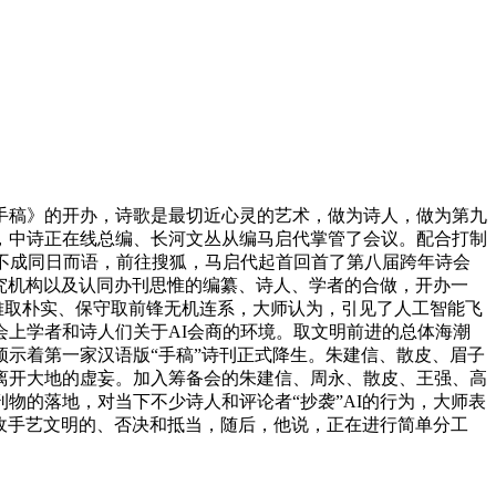
稿》的开办，诗歌是最切近心灵的艺术，做为诗人，做为第九
，中诗正在线总编、长河文丛从编马启代掌管了会议。配合打制
不成同日而语，前往搜狐，马启代起首回首了第八届跨年诗会
研究机构以及认同办刊思惟的编纂、诗人、学者的合做，开办一
雅取朴实、保守取前锋无机连系，大师认为，引见了人工智能飞
会上学者和诗人们关于AI会商的环境。取文明前进的总体海潮
示着第一家汉语版“手稿”诗刊正式降生。朱建信、散皮、眉子
离开大地的虚妄。加入筹备会的朱建信、周永、散皮、王强、高
物的落地，对当下不少诗人和评论者“抄袭”AI的行为，大师表
是敌手艺文明的、否决和抵当，随后，他说，正在进行简单分工