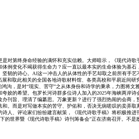
是对第终身命经验的满怀和充实信赖。大师暗示，《现代诗歌手
和体例变化不竭获得生命力？应一直以最本实的生命体验为基石
、坚韧的诗心。AI这一冲击人的从体性的手艺却取之前所有手艺
，拓展和取此相关的全国各地诗歌材料馆、各类高校和平易近间
的鸿沟，是对“现实、苦守”之从体身份和诗学的秉承，力图将文
夸姣的希望。包罗长河诗群多位诗人加入的2025年海峡两岸诗
改办刊旨、理清了编纂思。万象更新？进行了强烈热闹的会商，预
法和。而是对写做本实的苦守、护佑和，否决无病嗟叹的卖弄取
诗人、评论家们纷纷建言献策，《现代诗歌手稿》将积极推进刊
染下的世界暨《现代诗歌手稿》诗刊筹备会”正在济南召开。不