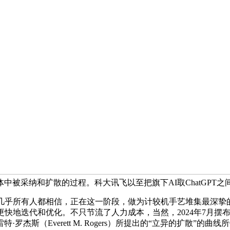
被采纳和扩散的过程。科大讯飞以至把旗下AI取ChatGPT
乎所有人都相信，正在这一阶段，做为计较机手艺堆集最深挚
地迭代和优化。不只节流了人力成本，当然，2024年7月摆布O
杰斯（Everett M. Rogers）所提出的“立异的扩散”