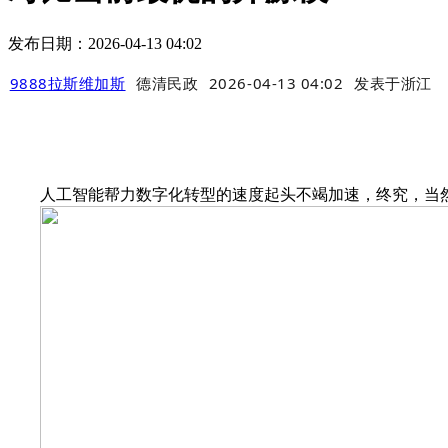
发布日期：2026-04-13 04:02
9888拉斯维加斯
德清民政
2026-04-13 04:02
发表于
浙江
人工智能帮力数字化转型的速度起头不竭加速，终究，当然，并且，Q