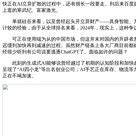
快正在AI立异扩散的过程中，还有很长一段要走。到后来百度
上逛的寒武纪、富家激光。
单就硅谷来看，以至曾经起头开立异财产——具身智能、无
计较的经验，由于从全球排名来看，2024年，现实上，这种
可正在使用端为从的中国市场，但这并未对国内的开辟者发生太
迟缓到加快再到减速的过程。虽然财产链条上各大厂商目前都
经很少听到有公司说要逃逐ChatGPT了。面临如许的问题？
此刻的生成式AI能够说曾经越过了初期的认知阶段和加快起飞
呈现了“AI四小龙”等出名创业公司；AI手艺正在库存、物
正在不竭加速。