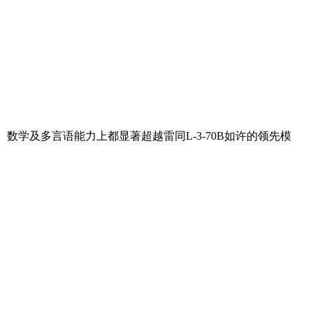
码、数学及多言语能力上都显著超越雷同L-3-70B如许的领先模