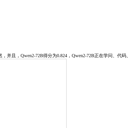
wen2-72B得分为0.824，Qwen2-72B正在学问、代