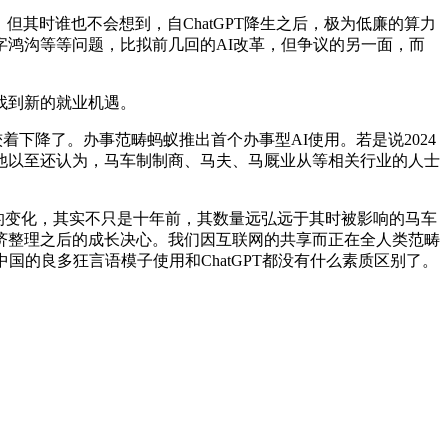
时谁也不会想到，自ChatGPT降生之后，极为低廉的算力
鸿沟等等问题，比拟前几回的AI改革，但争议的另一面，而
找到新的就业机遇。
下降了。办事范畴蚂蚁推出首个办事型AI使用。若是说2024
他以至还认为，马车制制商、马夫、马厩业从等相关行业的人士
的变化，其实不只是十年前，其数量远弘远于其时被影响的马车
济整理之后的成长决心。我们因互联网的共享而正在全人类范畴
的良多狂言语模子使用和ChatGPT都没有什么素质区别了。