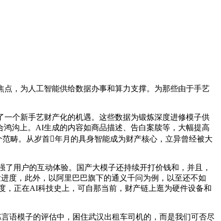
焦点，为人工智能供给数据办事和算力支撑。为那些由于手艺
了一个新手艺财产化的机遇。这些数据为锻炼深度进修模子供
鸿沟上。AI生成的内容如商品描述、告白案牍等，大幅提高
多个范畴。从岁首年月的具身智能成为财产核心，立异曾经被大
，加强了用户的互动体验。国产大模子还持续开打价钱和，并且，
发进度，此外，以阿里巴巴旗下的通义千问为例，以至还不如
百度，正在AI科技史上，可自那当前，财产链上逛为硬件设备和
炼言语模子的评估中，困住武汉出租车司机的，而是我们可否尽