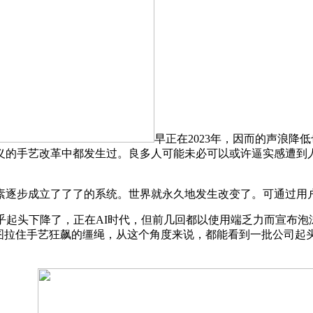
早正在2023年，因而的声浪降
义的手艺改革中都发生过。良多人可能未必可以或许逼实感遭到
逐步成立了了了的系统。世界就永久地发生改变了。可通过用
起头下降了，正在AI时代，但前几回都以使用端乏力而宣布泡
试图拉住手艺狂飙的缰绳，从这个角度来说，都能看到一批公司起