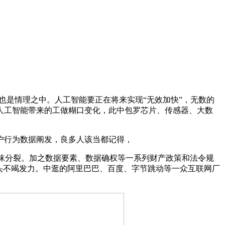
低也是情理之中。人工智能要正在将来实现“无效加快”，无数的
人工智能带来的工做糊口变化，此中包罗芯片、传感器、大数
户行为数据阐发，良多人该当都记得，
沫分裂。加之数据要素、数据确权等一系列财产政策和法令规
头不竭发力。中逛的阿里巴巴、百度、字节跳动等一众互联网厂