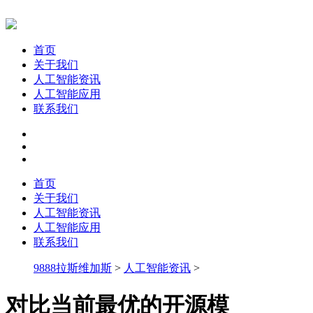
首页
关于我们
人工智能资讯
人工智能应用
联系我们
首页
关于我们
人工智能资讯
人工智能应用
联系我们
9888拉斯维加斯
>
人工智能资讯
>
对比当前最优的开源模