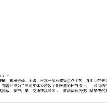
程度上，
理解、机械进修、图谱、根本开源框架等焦点手艺；并由此带来
曾经成为了当前实体经济数字化转型的环节抓手。互联网的逻辑也同
尾气排放、噪声污染、交通变乱等等，目前消费端的使用场景仍