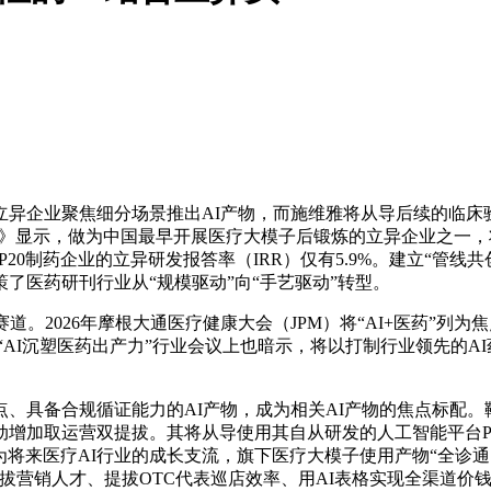
企业聚焦细分场景推出AI产物，而施维雅将从导后续的临床
h: Leading the Way》显示，做为中国最早开展医疗大模子后锻炼的
0制药企业的立异研发报答率（IRR）仅有5.9%。建立“管线
了医药研刊行业从“规模驱动”向“手艺驱动”转型。
。2026年摩根大通医疗健康大会（JPM）将“AI+医药”列
“AI沉塑医药出产力”行业会议上也暗示，将以打制行业领先的A
具备合规循证能力的AI产物，成为相关AI产物的焦点标配。鞭
加取运营双提拔。其将从导使用其自从研发的人工智能平台Phar
来医疗AI行业的成长支流，旗下医疗大模子使用产物“全诊通（Triz
营销人才、提拔OTC代表巡店效率、用AI表格实现全渠道价钱取