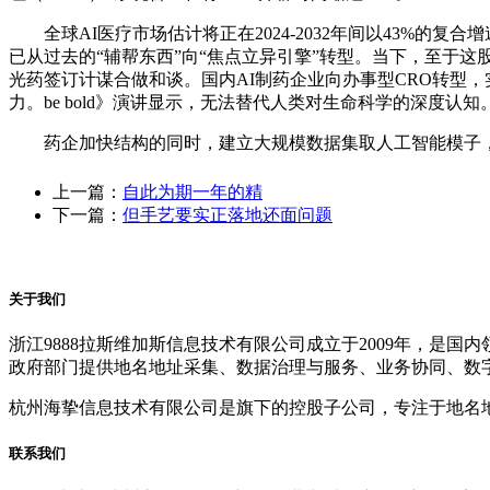
全球AI医疗市场估计将正在2024-2032年间以43%的复
已从过去的“辅帮东西”向“焦点立异引擎”转型。当下，至于这
光药签订计谋合做和谈。国内AI制药企业向办事型CRO转型
力。be bold》演讲显示，无法替代人类对生命科学的深度认知
药企加快结构的同时，建立大规模数据集取人工智能模子，
上一篇：
自此为期一年的精
下一篇：
但手艺要实正落地还面问题
关于我们
浙江9888拉斯维加斯信息技术有限公司成立于2009年，
政府部门提供地名地址采集、数据治理与服务、业务协同、数
杭州海挚信息技术有限公司是旗下的控股子公司，专注于地名
联系我们