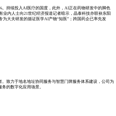
0%。持续投入AI医疗的国度，此外，AI正在药物研发中的脚色
”有业内人士向21世纪经济报道记者暗示，晶泰科技亦联袂东阳
为大夫研发的循证医学AI产物“知医”；跨国药企已率先发
导者。致力于地名地址协同服务与智慧门牌服务体系建设，公司为
服务的数字化应用场景。