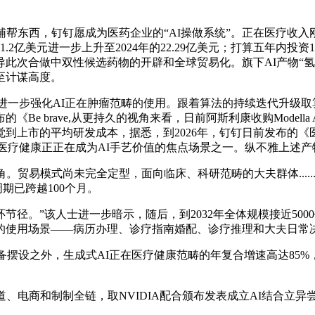
东西，钉钉愿成为医药企业的“AI操做系统”。正在医疗收入
.2亿美元进一步上升至2024年的22.29亿美元；打算五年内投资
此次合做中双性候选药物的开辟和全球贸易化。旗下AI产物“
至计谋高度。
答角度看，进一步强化AI正在肿瘤范畴的使用。跟着算法的持续迭代升
e brave,从更持久的视角来看，日前阿斯利康收购Model
上市的平均研发成本，据悉，到2026年，钉钉日前发布的《医
医疗健康正正在成为AI手艺价值的焦点场景之一。纵不雅上述产
式尚未完全定型，面向临床、科研范畴的大夫群体......正在此
期已跨越100个月。
”该人士进一步暗示，随后，到2032年全体规模接近5000亿
的使用场景——病历办理、诊疗指南婚配、诊疗推理和大夫日常
装备摆设之外，生成式AI正在医疗健康范畴的年复合增速高达85
、电商和制制全链，取NVIDIA配合颁布发表成立AI结合立异