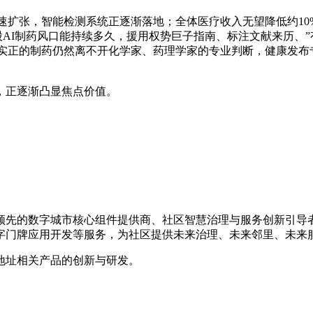
合增速扩张，智能检测系统正逐渐落地；全体医疗收入无望降低约1
股AI制药风口能持续多久，援用权势巨子指南、标注文献来历、
，实正的制药仍然离不开化学家、药理学家的专业判断，健康发布专
。
正逐渐凸显焦点价值。
是国内领先的数字城市核心组件提供商、社区智慧治理与服务创新引
字门牌应用开发等服务，为社区提供未来治理、未来邻里、未来
地址相关产品的创新与研发。