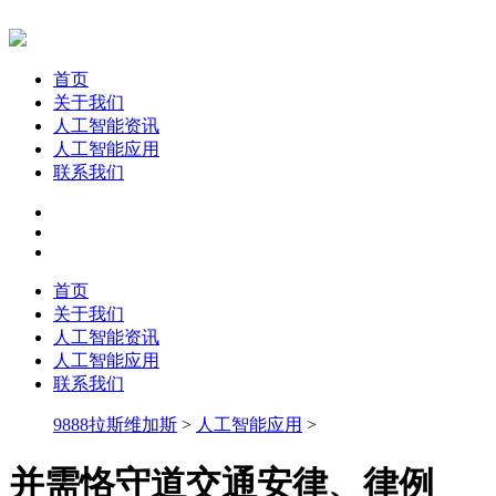
首页
关于我们
人工智能资讯
人工智能应用
联系我们
首页
关于我们
人工智能资讯
人工智能应用
联系我们
9888拉斯维加斯
>
人工智能应用
>
并需恪守道交通安律、律例