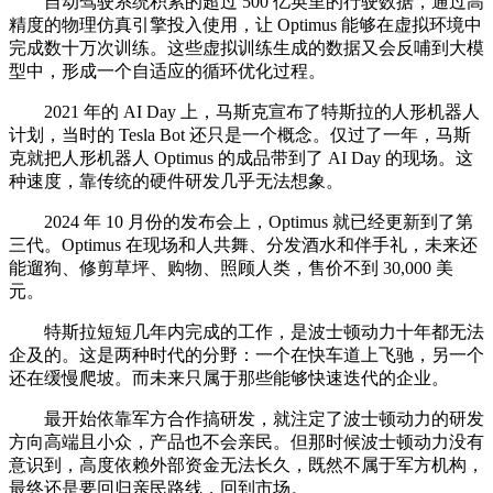
自动驾驶系统积累的超过 500 亿英里的行驶数据，通过高
精度的物理仿真引擎投入使用，让 Optimus 能够在虚拟环境中
完成数十万次训练。这些虚拟训练生成的数据又会反哺到大模
型中，形成一个自适应的循环优化过程。
2021 年的 AI Day 上，马斯克宣布了特斯拉的人形机器人
计划，当时的 Tesla Bot 还只是一个概念。仅过了一年，马斯
克就把人形机器人 Optimus 的成品带到了 AI Day 的现场。这
种速度，靠传统的硬件研发几乎无法想象。
2024 年 10 月份的发布会上，Optimus 就已经更新到了第
三代。Optimus 在现场和人共舞、分发酒水和伴手礼，未来还
能遛狗、修剪草坪、购物、照顾人类，售价不到 30,000 美
元。
特斯拉短短几年内完成的工作，是波士顿动力十年都无法
企及的。这是两种时代的分野：一个在快车道上飞驰，另一个
还在缓慢爬坡。而未来只属于那些能够快速迭代的企业。
最开始依靠军方合作搞研发，就注定了波士顿动力的研发
方向高端且小众，产品也不会亲民。但那时候波士顿动力没有
意识到，高度依赖外部资金无法长久，既然不属于军方机构，
最终还是要回归亲民路线，回到市场。