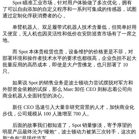
Spot 瞄准工业市场，针对用户体验做了多次优化，拥有
了可以自由添加的自定义程序和一系列可集成的传感器，试图
通过定制化俘获消费者的心 。
单臂机器人、双足履带式机器人技术含量低，但简单好用
又便宜，无人机也因灵活性和低价在安防巡查市场有了一席之
地。
而 Spot 本体贵租赁也贵，设备维护的价格更是不菲，对
部署环境和操作者技术水平的要求也都很高，企业负担不起大
批量应用的高昂成本，即使是大户雪佛龙，也只部署了 10
只。
如果说 Spot 的销售业务是波士顿动力尝试摆脱对军方和
外部资金依赖的试探，那么 Marc 卸任 CEO 则标志着公司向
商业机器人全面转型的决心。
新任 CEO 迅速引入大量非研究背景的人才，加快商业化
步伐，公司规模从 100 人激增至 700 人。
后面的故事我们都知道了，Spot 销量惨淡，寄予厚望的
明星产品最终沦为“哑炮”，波士顿动力被第三次转手，这次的
新“血包”是现代汽车。