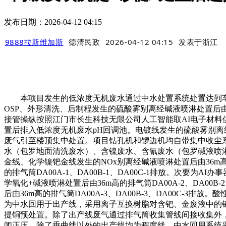
发布日期：2026-04-12 04:15
9888拉斯维加斯
德清民政
2026-04-12 04:15
发表于
浙江
本项目发生的低浓度无机废水通过中水处置系统处置达到车
OSP、外形清洗、后制程发生的硫酸雾别离经碱液喷淋处置后由36
接管操纵按照江门市长生科技无限公司人工智能取AI电子材料
置后排入低浓度无机废水pH回调池。电镀线发生的硫酸雾别离经碱液
废气引至楼顶集中处置。项目钻孔机和锣边机均自带集中收尘系
水（包罗地面清洗废水）、含镍废水、含氰废水（包罗碱液喷
金线、化学镍钯金线发生的NOx别离经碱液喷淋处置后由36m高的
的排气筒DA00A-1、DA00B-1、DA00C-1排放。
学氧化+碱液喷淋处置后由36m高的排气筒DA00A-2、DA0
后由36m高的排气筒DA00A-3、DA00B-3、DA00C-
为中水回用于出产线，采用离子互换树脂对含钯、金废液中的
提铜预处置。除了出产线废气通过排气筒收集管线间接收集外
闭正压，除了垂曲线以外的出产线均为程度线，中水回用系统采