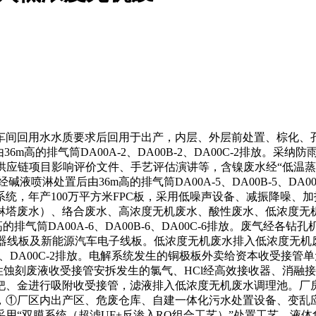
间回用水水质要求后回用于出产，内层、外层前处置、棕化、孔
m高的排气筒DA00A-2、DA00B-2、DA00C-2排放。
供应链项目影响评价文件、手艺评估演讲等，含镍废水经“低温蒸发
喷淋处置后由36m高的排气筒DA00A-5、DA00B-5、D
统，年产100万平方米FPC板，采用低噪声设备、减振降噪、
淋塔废水）、络合废水、高浓度无机废水、酸性废水、低浓度无
排气筒DA00A-6、DA00B-6、DA00C-6排放。废气经
次要为AI办事器线板及新能源汽车电子线板。低浓度无机废水排入低浓
0B-2、DA00C-2排放。电解系统发生的铜极板外卖给资本收受
3排放。酸性蚀刻废液收受接管安拆发生的氯气、HCl经高效接收器、消
钯、金进行吸附收受接管，滤液排入低浓度无机废水调理池。厂
，①厂区内出产区、危废仓库、自建一体化污水处置设备、变乱
用“双膜系统（超滤UF+反渗入RO组合工艺）”处置工艺，液