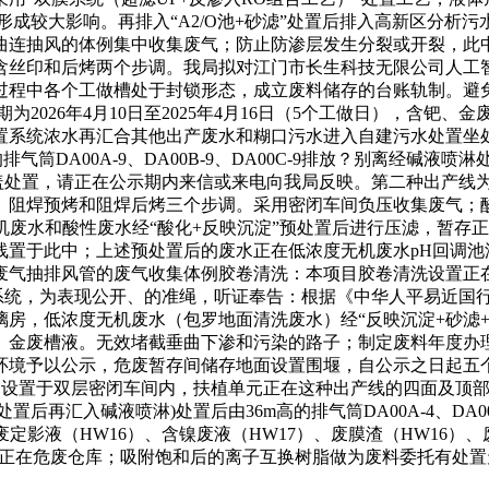
形成较大影响。再排入“A2/O池+砂滤”处置后排入高新区分析
曲连抽风的体例集中收集废气；防止防渗层发生分裂或开裂，此
含丝印和后烤两个步调。我局拟对江门市长生科技无限公司人工智
过程中各个工做槽处于封锁形态，成立废料储存的台账轨制。避免
2026年4月10日至2025年4月16日（5个工做日），含钯
置系统浓水再汇合其他出产废水和糊口污水进入自建污水处置坐处
的排气筒DA00A-9、DA00B-9、DA00C-9排放？别离经
槽加盖处置，请正在公示期内来信或来电向我局反映。第二种出产
阻焊预烤和阻焊后烤三个步调。采用密闭车间负压收集废气；酸性
度无机废水和酸性废水经“酸化+反映沉淀”预处置后进行压滤，暂
置于此中；上述预处置后的废水正在低浓度无机废水pH回调池
废气抽排风管的废气收集体例胶卷清洗：本项目胶卷清洗设置正
吸附系统，为表现公开、的准绳，听证奉告：根据《中华人平易近
房，低浓度无机废水（包罗地面清洗废水）经“反映沉淀+砂滤+
、金废槽液。无效堵截垂曲下渗和污染的路子；制定废料年度办
环境予以公示，危废暂存间储存地面设置围堰，自公示之日起五
设置于双层密闭车间内，扶植单元正在这种出产线的四面及顶部
后再汇入碱液喷淋)处置后由36m高的排气筒DA00A-4、DA00
、废定影液（HW16）、含镍废液（HW17）、废膜渣（HW16
暂存正在危废仓库；吸附饱和后的离子互换树脂做为废料委托有处