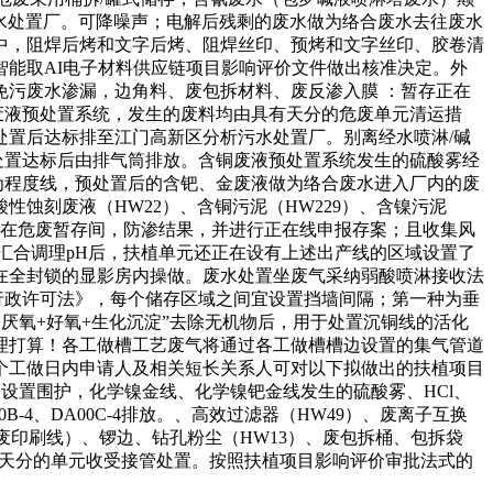
污水处置厂。可降噪声；电解后残剩的废水做为络合废水去往废水
中，阻焊后烤和文字后烤、阻焊丝印、预烤和文字丝印、胶卷清
能取AI电子材料供应链项目影响评价文件做出核准决定。外
污废水渗漏，边角料、废包拆材料、废反渗入膜 ：暂存正在
、金废液预处置系统，发生的废料均由具有天分的危废单元清运措
置后达标排至江门高新区分析污水处置厂。别离经水喷淋/碱
碱液喷淋处置达标后由排气筒排放。含铜废液预处置系统发生的硫酸雾经
线为程度线，预处置后的含钯、金废液做为络合废水进入厂内的废
蚀刻废液（HW22）、含铜污泥（HW229）、含镍污泥
存正在危废暂存间，防渗结果，并进行正在线申报存案；且收集风
汇合调理pH后，扶植单元还正在设有上述出产线的区域设置了
在全封锁的显影房内操做。废水处置坐废气采纳弱酸喷淋接收法
国行政许可法》，每个储存区域之间宜设置挡墙间隔；第一种为垂
厌氧+好氧+生化沉淀”去除无机物后，用于处置沉铜线的活化
理打算！各工做槽工艺废气将通过各工做槽槽边设置的集气管道
个工做日内申请人及相关短长关系人可对以下拟做出的扶植项目
设置围护，化学镍金线、化学镍钯金线发生的硫酸雾、HCl、
B-4、DA00C-4排放。、高效过滤器（HW49）、废离子互换
）、废印刷线）、锣边、钻孔粉尘（HW13）、废包拆桶、包拆袋
置天分的单元收受接管处置。按照扶植项目影响评价审批法式的