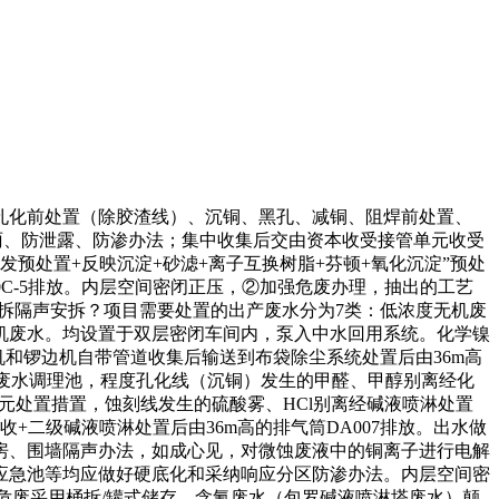
化前处置（除胶渣线）、沉铜、黑孔、减铜、阻焊前处置、
采纳防雨、防泄露、防渗办法；集中收集后交由资本收受接管单元收受
预处置+反映沉淀+砂滤+离子互换树脂+芬顿+氧化沉淀”预处
A00C-5排放。内层空间密闭正压，②加强危废办理，抽出的工艺
加拆隔声安拆？项目需要处置的出产废水分为7类：低浓度无机废
机废水。均设置于双层密闭车间内，泵入中水回用系统。化学镍
各钻孔机和锣边机自带管道收集后输送到布袋除尘系统处置后由36m高
度无机废水调理池，程度孔化线（沉铜）发生的甲醛、甲醇别离经化
接管单元处置措置，蚀刻线发生的硫酸雾、HCl别离经碱液喷淋处置
融接收+二级碱液喷淋处置后由36m高的排气筒DA007排放。出水做
房、围墙隔声办法，如成心见，对微蚀废液中的铜离子进行电解
应急池等均应做好硬底化和采纳响应分区防渗办法。内层空间密
体危废采用桶拆/罐式储存，含氰废水（包罗碱液喷淋塔废水）颠