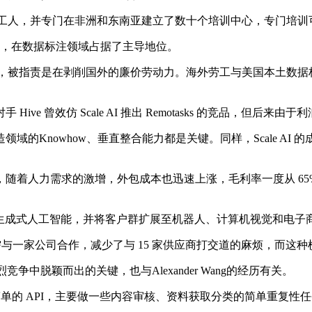
0,000 名外包工人，并专门在非洲和东南亚建立了数十个培训中心，专门
康”，在数据标注领域占据了主导地位。
了不少争议，被指责是在剥削国外的廉价劳动力。海外劳工与美国本土
曾效仿 Scale AI 推出 Remotasks 的竞品，但后来由
whow、垂直整合能力都是关键。同样，Scale AI 的成功绝不
需求的激增，外包成本也迅速上涨，毛利率一度从 65% 降至 
速转战生成式人工智能，并将客户群扩展至机器人、计算机视觉和电
只需与一家公司合作，减少了与 15 家供应商打交道的麻烦，而
在激烈竞争中脱颖而出的关键，也与Alexander Wang的经历有关。
数据创建简单的 API，主要做一些内容审核、资料获取分类的简单重复