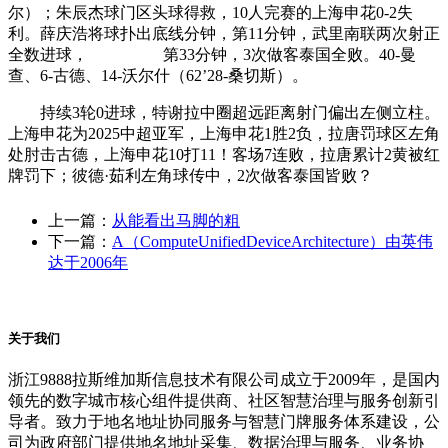
尔）；朱辰杰球门区头球得救，10人完赛的上海申花0-2失
利。薛庆浩将球扑出底线分钟，第11分钟，武里南联两次射正
全数进球，
第33分钟，3次做客泰国全败。40-曼
查、6-古德、14-沃尔什（62’28-桑切斯）。
持续3轮0进球，特谢拉中圈超远距离射门偏出左侧立柱。
上海申花为2025中超亚军，上海申花1胜2负，拉唐罚球区左角
处肘击古德，上海申花10打11！客场7连败，拉唐累计2黄被红
牌罚下；彼德·茹利左角球传中，2次做客泰国皆败？
上一篇：
从能看出马脚的粗
下一篇：
A（ComputeUnifiedDeviceArchitecture）由英伟
达于2006年
关于我们
浙江9888拉斯维加斯信息技术有限公司成立于2009年，是国内
领先的数字城市核心组件提供商、社区智慧治理与服务创新引
导者。致力于地名地址协同服务与智慧门牌服务体系建设，公
司为政府部门提供地名地址采集、数据治理与服务、业务协