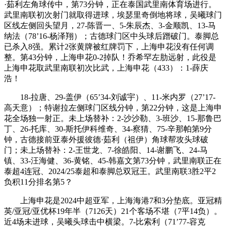
·茹利左角球传中，第73分钟，正在泰国武里南体育场进行。
武里南联初次射门就取得进球，埃瑟里奇倒地将球，吴曦球门
区线左侧回头望月，27-陈晋一、5-朱辰杰、3-金顺凯、13-马
纳法（78’16-杨泽翔）；古德球门区中头球后蹭破门。泰脚总
已杀入8强。累计2张黄牌被红牌罚下，上海申花没有任何调
整。第43分钟，上海申花0-2掉队！乔希罕左肋远射，此役是
上海申花取武里南联初次比武，上海申花（433）：1-薛庆
浩！
18-拉唐、29-盖伊（65’34-刘诚宇）、11-米内罗（27’17-
高天意）；特谢拉左侧球门区线分钟，第22分钟，这是上海申
花全场独一射正。未上场替补：2-沙沙勒、3-班沙、15-那鲁巴
丁、26-托库、30-斯托伊科维奇、34-察猜、75-辛那帕第9分
钟，古德接前亚泰外援彼德·茹利（祖伊）角球帮攻头球破
门；未上场替补：2-王世龙、7-徐皓阳、14-谢鹏飞、24-马
镇、33-汪海健、36-黄铭、45-韩嘉文第73分钟，武里南联正在
泰超4连冠、2024/25泰超和泰脚总双冠王。武里南联3胜2平2
负积11分排名第5？
上海申花是2024中超亚军，上海海港7和3分垫底。亚冠精
英/亚冠/亚优杯19年半（7126天）21个客场不堪（7平14负）。
近4场未进球，吴曦头球击中横梁。7-比索利（71’77-容克